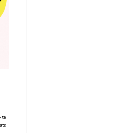
 te
aats