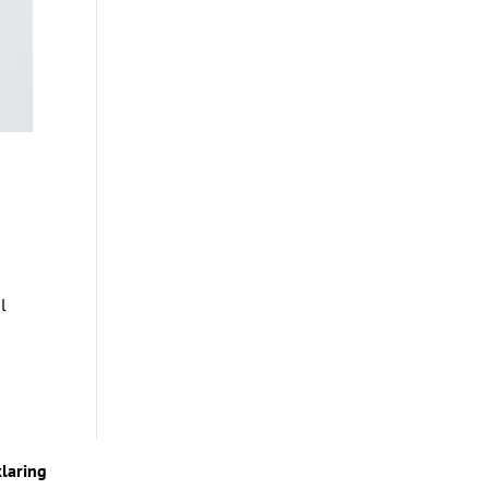
l
laring